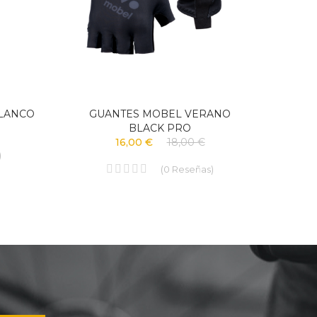
BLANCO
GUANTES MOBEL VERANO
CUL
BLACK PRO
16,00 €
18,00 €
)
(
0
Reseñas
)