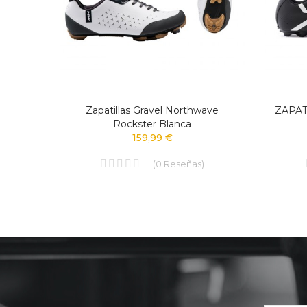
LARGA
Zapatillas Gravel Northwave
ZAPAT
&BICI
Rockster Blanca
159,99 €
(
0
Reseñas
)