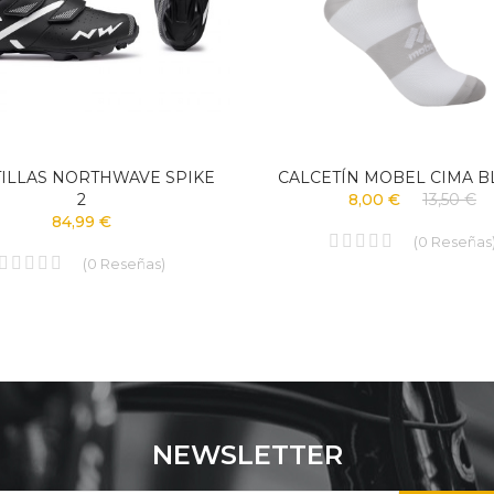
ILLAS NORTHWAVE SPIKE
CALCETÍN MOBEL CIMA 
2
8,00 €
13,50 €
84,99 €
(
0
Reseñas
(
0
Reseñas
)
NEWSLETTER