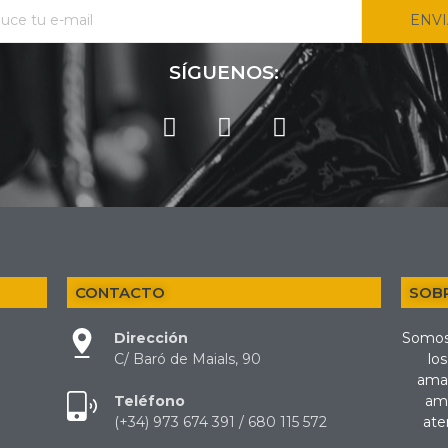
ENV
SÍGUENOS:
CONTACTO
SOB
Dirección
Somos
C/ Baró de Maials, 90
los
amat
Teléfono
amp
(+34) 973 674 391 / 680 115 572
ate