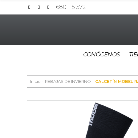
680 115 572
CONÓCENOS
TI
Inicio
REBAJAS DE INVIERNO
CALCETÍN MOBEL R