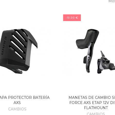
Mos
-19,99 €
BICICLETA 2ª MANO
CANNONDALE
APA PROTECTOR BATERÍA
MANETAS DE CAMBIO 
SCALPEL HT CARBON
AXS
FORCE AXS ETAP 12V D
2 T.M
FLATMOUNT
CAMBIOS
CAMBIOS