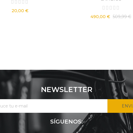
1.690,00 €
4.699,00 €
20,00 €
490,00 €
509,99 €
BICICLETA 2ª MANO
SCOTT SPARK RC 900
PRO T.L
2.100,00 €
6.000,00 €
NEWSLETTER
ENV
SÍGUENOS: