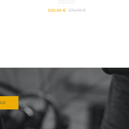
505,99 €
574,99 €
IAR