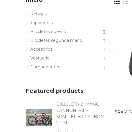
Rebajas
Top ventas
Bicicletas nuevas
Bicicletas segunda mano
Accesorios
Vestuario
Componentes
Featured products
ª MANO
BICICLETA 2ª MANO
E
CANNONDALE
SRAM T
 CARBON
SCALPEL HT CARBON
2 T.M