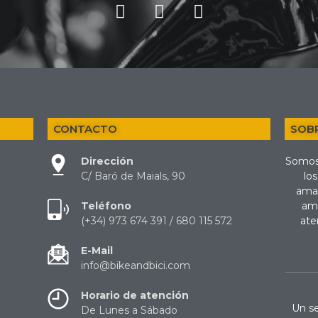
CONTACTO
SOB
Dirección
Somos
C/ Baró de Maials, 90
los
amat
Teléfono
amp
(+34) 973 674 391 / 680 115 572
ate
E-Mail
info@bikeandbici.com
Horario de atención
Un se
De Lunes a Sábado