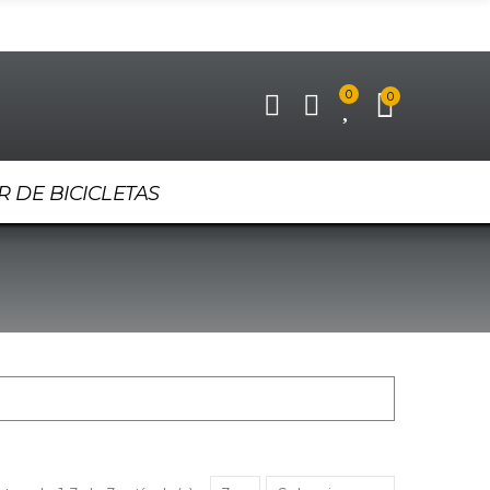
0
0
R DE BICICLETAS