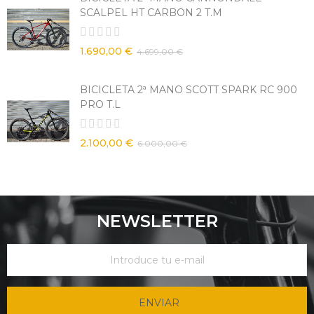
SCALPEL HT CARBON 2 T.M
1.690,00 €
4.699,00 €
BICICLETA 2ª MANO SCOTT SPARK RC 900
PRO T.L
2.100,00 €
6.000,00 €
NEWSLETTER
ENVIAR