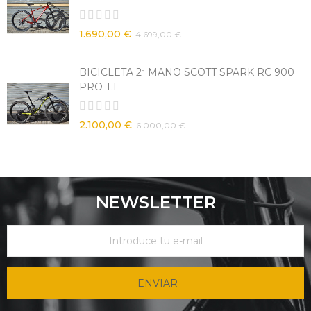
1.690,00 €
4.699,00 €
BICICLETA 2ª MANO SCOTT SPARK RC 900
PRO T.L
2.100,00 €
6.000,00 €
NEWSLETTER
ENVIAR