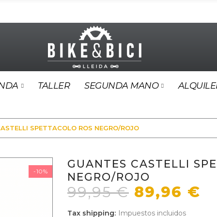
ENDA
TALLER
SEGUNDA MANO
ALQUILE
ASTELLI SPETTACOLO ROS NEGRO/ROJO
GUANTES CASTELLI SP
-10%
NEGRO/ROJO
99,95 €
89,96 €
Tax shipping
Impuestos incluidos