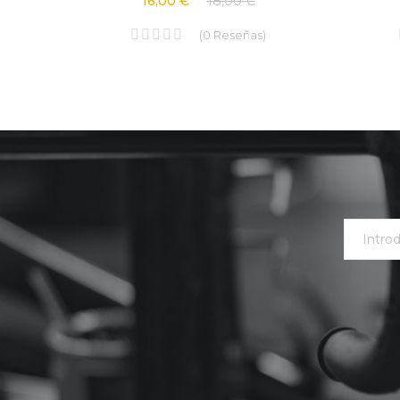
16,00 €
18,00 €
(
0
Reseñas
)