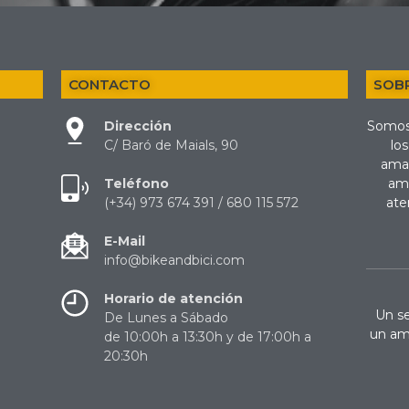
CONTACTO
SOB
Dirección
Somos
C/ Baró de Maials, 90
los
amat
Teléfono
amp
(+34) 973 674 391 / 680 115 572
ate
E-Mail
info@bikeandbici.com
Horario de atención
Un se
De Lunes a Sábado
un am
de 10:00h a 13:30h y de 17:00h a
20:30h