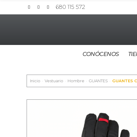
680 115 572
CONÓCENOS
TI
Inicio
Vestuario
Hombre
GUANTES
GUANTES C