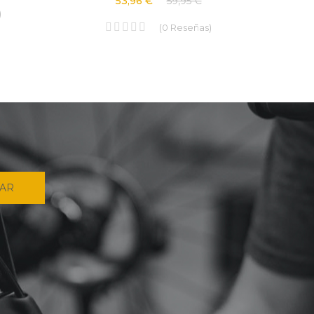
53,96 €
59,95 €
)
(
0
Reseñas
)
IAR